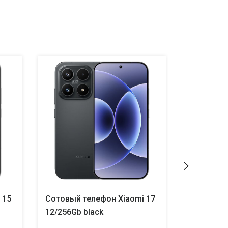
 15
Сотовый телефон Xiaomi 17
Сотовый 
12/256Gb black
12/256Gb 