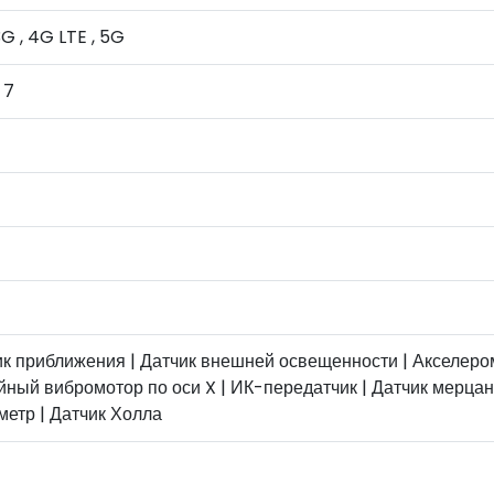
3G , 4G LTE , 5G
 7
к приближения | Датчик внешней освещенности | Акселером
ный вибромотор по оси X | ИК-передатчик | Датчик мерцани
етр | Датчик Холла