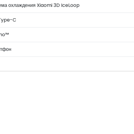
ема охлаждения Xiaomi 3D IceLoop
Type-C
no™
тфон