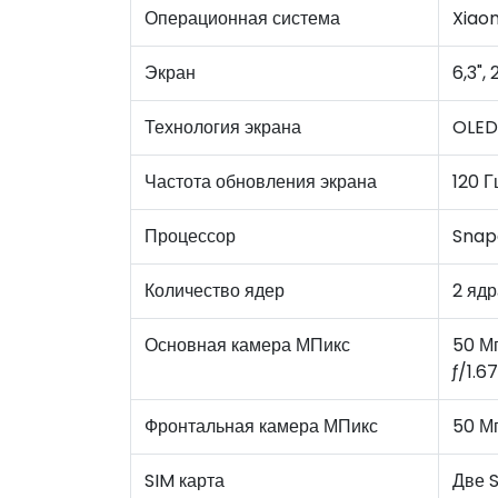
Операционная система
Xiao
Экран
6,3",
Технология экрана
OLED
Частота обновления экрана
120 Г
Процессор
Snap
Количество ядер
2 ядр
Основная камера МПикс
50 Мп
ƒ/1.6
Фронтальная камера МПикс
50 Мп
SIM карта
Две S