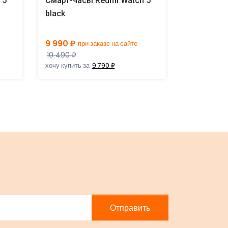
 5
Смарт-часы Redmi Watch 5
Смарт-ча
black
silver
9 990 ₽
9 990 ₽
при заказе на сайте
пр
10 490 ₽
10 490 ₽
хочу купить за
9 790 ₽
хочу купить 
Отправить