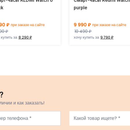
рт-часы REDMI Watch 6
Смарт-часы Redmi Watch
ck
purple
90 ₽
9 990 ₽
при заказе на сайте
при заказе на сайте
90 ₽
10 490 ₽
 купить за
8 290 ₽
хочу купить за
9 790 ₽
?
личии и как заказать!