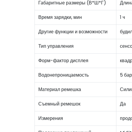
Габаритные размеры (В*Ш*Г)
Длина
Время зарядки, мин
1 ч
Другие функции и возможности
будил
Тип управления
сенс
Форм-фактор дисплея
квад
Водонепроницаемость
5 бар
Материал ремешка
Сили
Съемный ремешок
Да
Измерения
продо