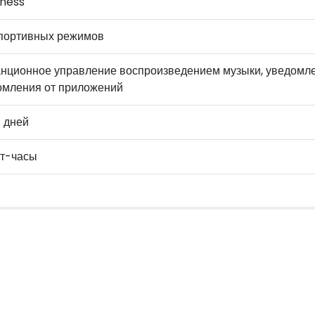
tness
спортивных режимов
анционное управление воспроизведением музыки, уведомлен
омления от приложений
 дней
т-часы