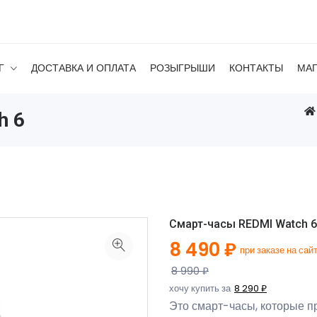
Г
ДОСТАВКА И ОПЛАТА
РОЗЫГРЫШИ
КОНТАКТЫ
МА
h 6
Смарт-часы REDMI Watch 6
8 490 ₽
при заказе на сай
8 990 ₽
хочу купить за
8 290 ₽
Это смарт-часы, которые п