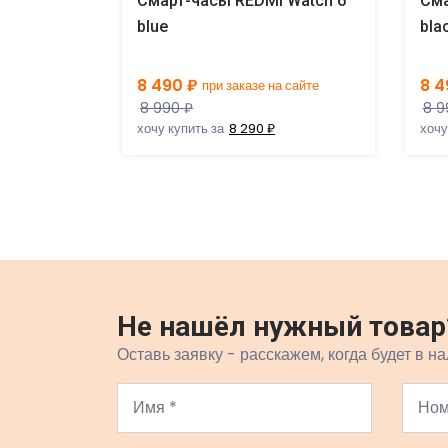
 Watch 4
Смарт-часы REDMI Watch 6
Сма
blue
bla
8 490 ₽
8 4
 сайте
при заказе на сайте
8 990 ₽
8 9
хочу купить за
8 290 ₽
хочу
Не нашёл нужный товар
Оставь заявку - расскажем, когда будет в на