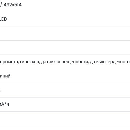
 / 432х514
LED
ерометр, гироскоп, датчик освещенности, датчик сердечног
иний
n
мА*ч