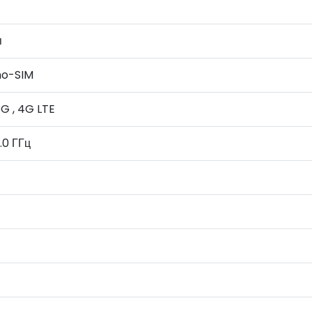
п
no-SIM
3G , 4G LTE
.0 ГГц