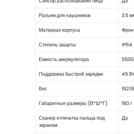
Сенсор распознавания лица
Да
Разъем для наушников
3.5 м
Материал корпуса
Фронт
Степень защиты
IP64
Емкость аккумулятора
5500
Поддержка быстрой зарядки
45 В
Вес
162.1
Габаритные размеры (В*Ш*Г)
180 г
Сканер отпечатка пальца под
Да
экраном