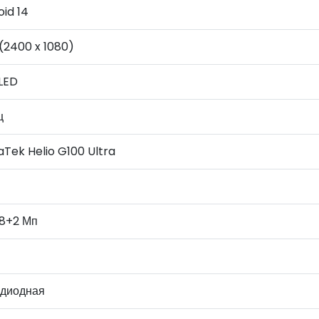
id 14
(2400 x 1080)
LED
ц
Tek Helio G100 Ultra
8+2 Мп
одиодная