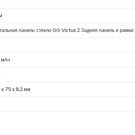
м
альная панель: стекло GG Victus 2 Задняя панель и рамки:
 мАч
т
6 x 75 x 8,2 мм