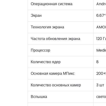
Операционная система
Andro
Экран
6.67”
Технология экрана
AMO
Частота обновления экрана
120 Г
Процессор
Media
Количество ядер
8
Основная камера МПикс
200+
Количество основных камер
3 шт
Вспышка
свет