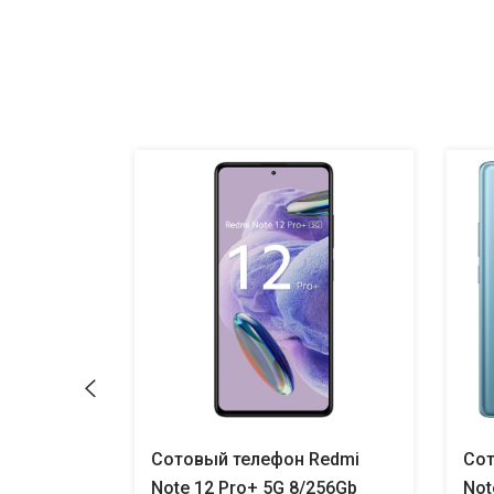
 REDMI
Сотовый телефон Redmi
Сот
ack
Note 12 Pro+ 5G 8/256Gb
Not