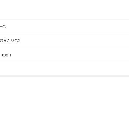
-C
-G57 MC2
тфон