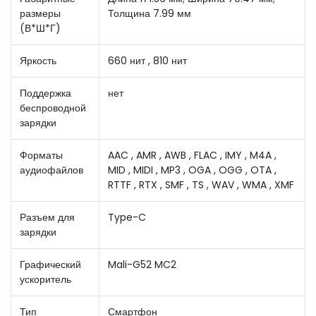
размеры
Толщина 7.99 мм
(В*Ш*Г)
Яркость
660 нит , 810 нит
Поддержка
нет
беспроводной
зарядки
Форматы
AAC , AMR , AWB , FLAC , IMY , M4A ,
аудиофайлов
MID , MIDI , MP3 , OGA , OGG , OTA ,
RTTF , RTX , SMF , TS , WAV , WMA , XMF
Разъем для
Type-C
зарядки
Графический
Mali-G52 MC2
ускоритель
Тип
Смартфон