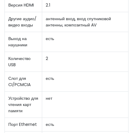
Версия HDMI
2.1
Другие аудио/
антенный вход, вход спутниковой
видео входы
антенны, композитный AV
Выход на
есть
наушники
Количество
2
USB
Слот для
есть
CI/PCMCIA
Устройство для
нет
чтения карт
памяти
Порт Ethernet
есть