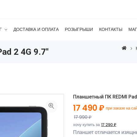
Г
ДОСТАВКА И ОПЛАТА
РОЗЫГРЫШИ
КОНТАКТЫ
МА
d 2 4G 9.7"
Планшетный ПК REDMI Pad 2
17 490 ₽
при заказе на са
17 990 ₽
хочу купить за
17 290 ₽
Планшет отличается изящн