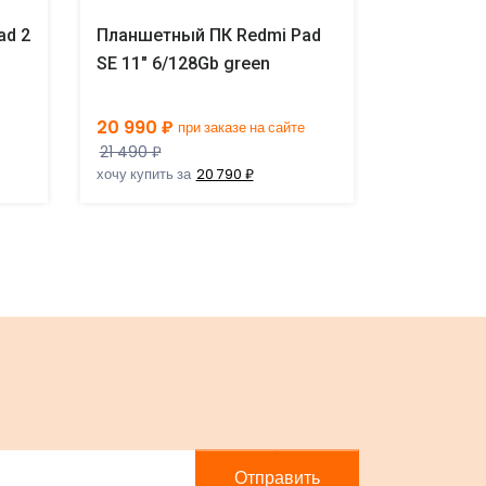
ad 2
Планшетный ПК Redmi Pad
Планшетн
SE 11" 6/128Gb green
SE 4G 8.7
20 990 ₽
15 990 ₽
при заказе на сайте
п
21 490 ₽
хочу купить за
20 790 ₽
Отправить