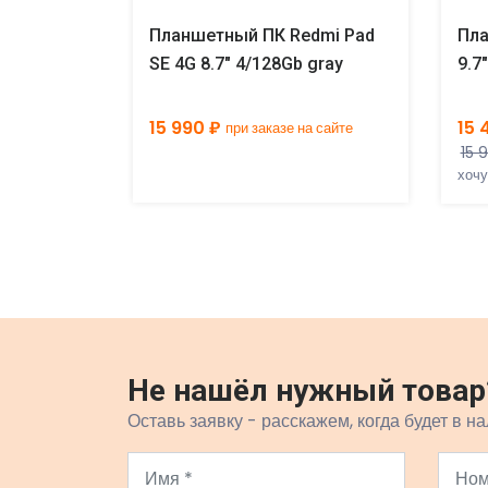
dmi Pad
Планшетный ПК Redmi Pad
Пла
en
SE 4G 8.7" 4/128Gb gray
9.7
15 990 ₽
15 
на сайте
при заказе на сайте
15 
хочу
Не нашёл нужный товар
Оставь заявку - расскажем, когда будет в на