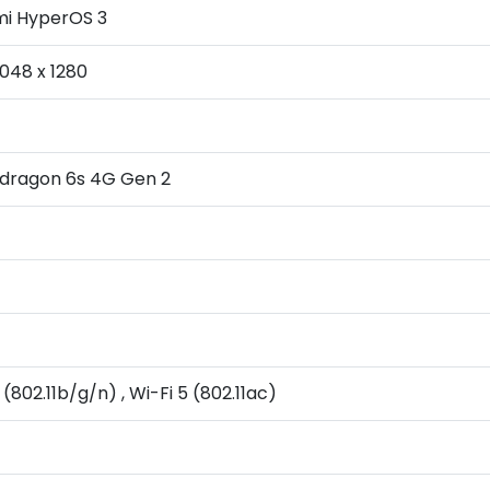
mi HyperOS 3
2048 x 1280
dragon 6s 4G Gen 2
 (802.11b/g/n) , Wi-Fi 5 (802.11ac)