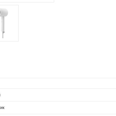
й
тик