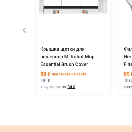
я
Крышка щетки для
Фил
t Mop P
пылесоса Mi Robot Mop
Her
ite
Essential Brush Cover
Filt
89 ₽
89 
те
при заказе на сайте
99 ₽
99 
хочу купить за
84 ₽
хочу