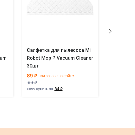
Салфетка для пылесоса Mi
Салфетка
uum
Robot Mop P Vacuum Cleaner
Robot Mo
30шт
Disposabl
89 ₽
89 ₽
при заказе на сайте
при за
99 ₽
99 ₽
хочу купить за
84 ₽
хочу купить 