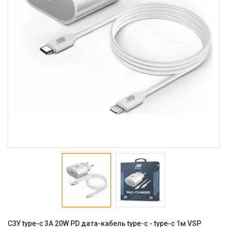
СЗУ type-c 3A 20W PD дата-кабель type-c - type-c 1м VSP